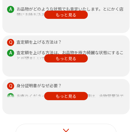
お品物がどのような状態でも査定いたします。とにかく店
頭にお持ち込みください。
もっと見る
その他、不安なことがありましたら何なりと店頭にお申し
付けください。
査定額を上げる方法は？
査定額を上げる方法は、お品物を極力綺麗な状態にするこ
とが望ましいです。
もっと見る
また、鑑定書がある方が査定額アップに繋がりますので、
できるだけご持参ください。
身分証明書がなぜ必要？
お売りくださった方の身分証明書の記録は、古物営業法で
もっと見る
定められておりますのでご了承ください。
なお、それ以外の目的で使用することはございません。