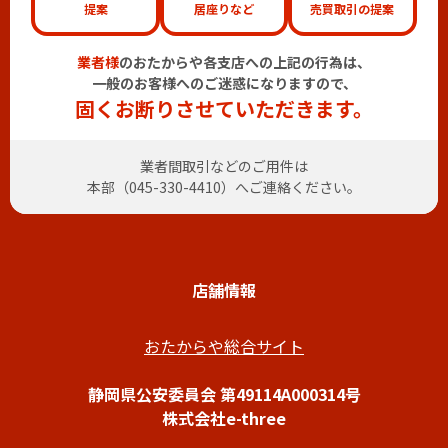
提案
居座りなど
売買取引の提案
業者様
のおたからや各支店への上記の行為は、
一般のお客様へのご迷惑になりますので、
固くお断りさせていただきます。
業者間取引などのご用件は
本部（
045-330-4410
）へご連絡ください。
店舗情報
おたからや総合サイト
静岡県公安委員会 第49114A000314号
株式会社e-three