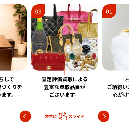
01
02
取による
お客様に
安心
品目が
ご納得いただける査定を
いただけ
す。
心がけております。
目指し