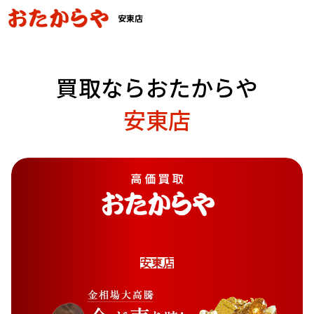
安東店
買取ならおたからや
安東店
安
東
店