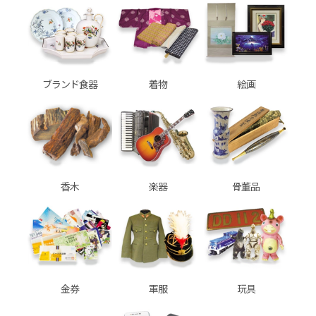
ブランド食器
着物
絵画
香木
楽器
骨董品
金券
軍服
玩具