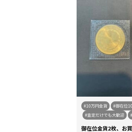
#10万円金貨
#御在位1
#査定だけでも大歓迎
御在位金貨2枚、お