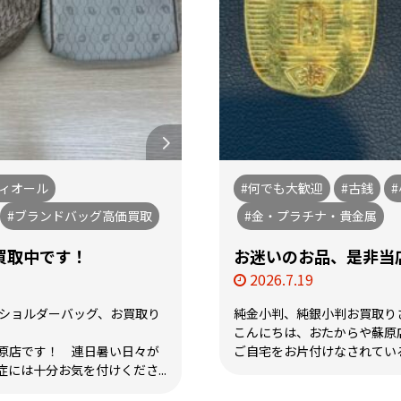
ディオール
#何でも大歓迎
#古銭
#ブランドバッグ高価買取
#金・プラチナ・貴金属
買取中です！
お迷いのお品、是非当
2026.7.19
 ショルダーバッグ、お買取り
純金小判、純銀小判お買取り
こんにちは、おたからや蘇原
原店です！ 連日暑い日々が
ご自宅をお片付けなされている
には十分お気を付けくださ...