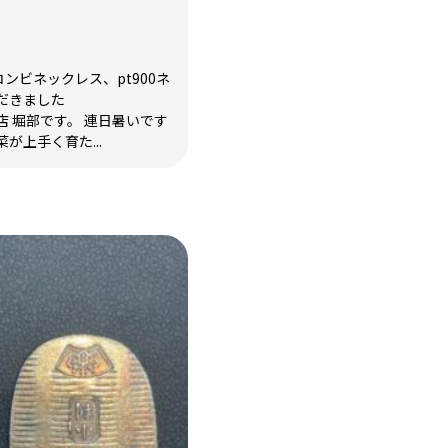
0コンビネックレス、pt900ネ
だきました
 堀部です。 連日暑いです
が上手く育た...