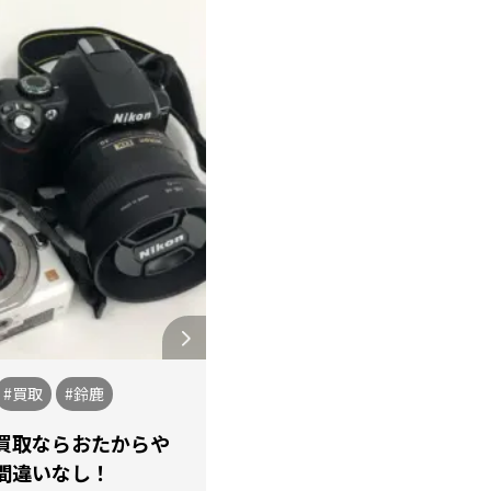
#買取
#鈴鹿
買取ならおたからや
間違いなし！