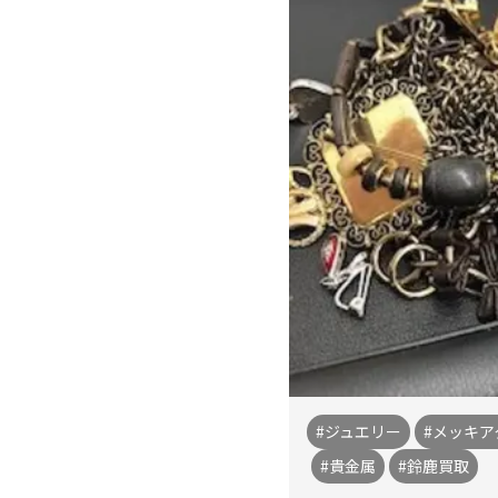
#ジュエリー
#メッキ
#貴金属
#鈴鹿買取