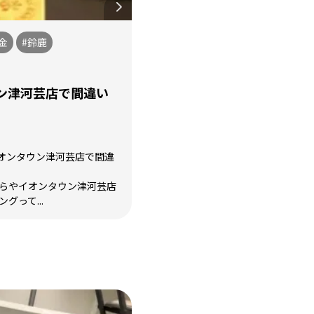
金
#鈴鹿
ン津河芸店で間違い
オンタウン津河芸店で間違
からやイオンタウン津河芸店
グって...