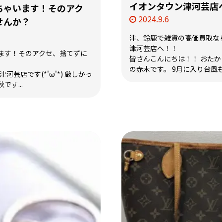
イオンタウン津河芸店
ちゃいます！そのアク
2024.9.6
せんか？
津、鈴鹿で雑貨の高価買取な
津河芸店へ！！
ます！そのアクセ、捨てずに
皆さんこんにちは！！ おた
の赤木です。 9月に入り台風も
河芸店です(*'ω'*) 厳しかっ
す...