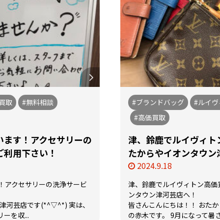
買取
#無料相談
#ブランドバッグ
#ルイヴ
#高価買取
います！アクセサリーの
津、鈴鹿でルイヴィト
ご利用下さい！
たからやイオンタウン
2024.9.18
！アクセサリーの洗浄サービ
津、鈴鹿でルイヴィトン高価
ンタウン津河芸店へ！
河芸店です(*^▽^*) 実は、
皆さんこんにちは！！ おた
を収...
の赤木です。 9月になって暑さ