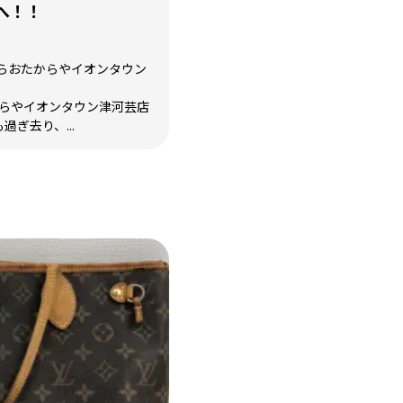
へ！！
らおたからやイオンタウン
からやイオンタウン津河芸店
過ぎ去り、...