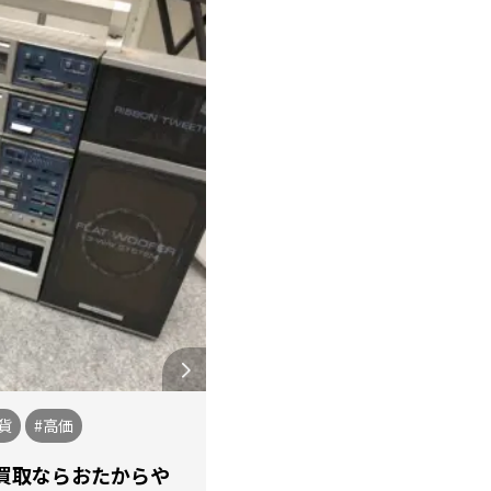
貨
#高価
買取ならおたからや