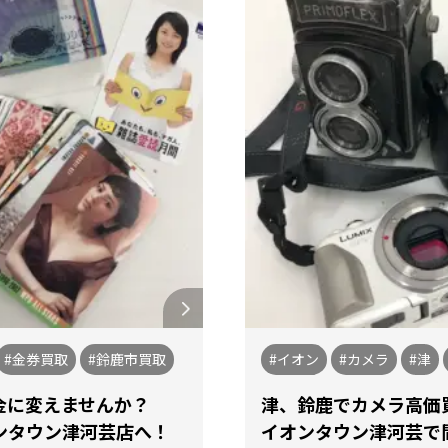
#金券買取
#鈴鹿市買取
#イオン
#カメラ
#津
金に変えませんか？
津、鈴鹿でカメラ高価
ンタウン津河芸店へ！
イオンタウン津河芸で