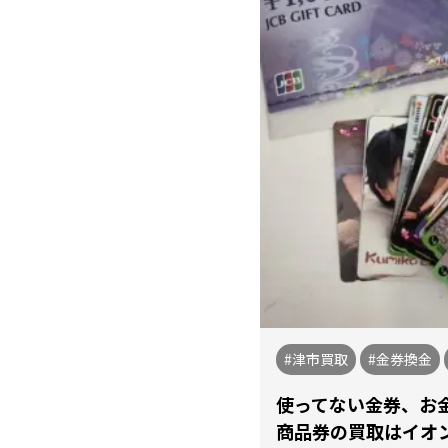
#津市買取
#金券換金
使ってない金券、お
商品券の買取はイオ