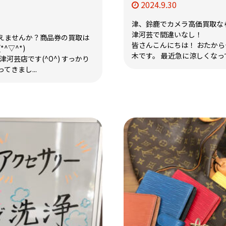
2024.9.30
津、鈴鹿でカメラ高価買取な
津河芸で間違いなし！
えませんか？商品券の買取は
皆さんこんにちは！ おたか
^▽^*)
木です。 最近急に涼しくなって
河芸店です(^O^) すっかり
きまし...