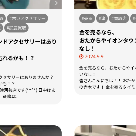
取
#古いアクセサリー
#売る
#津
#買取店
#
取
#鈴鹿買取
金を売るなら、
おたからやイオンタウ
ンドアクセサリーはあり
なし！
2024.9.9
売れるかも！？
金を売るなら、おたからやイ
いなし！
クセサリーはありませんか？
皆さんこんにちは！！ おた
かも！？
の赤木です！ 金を売るタイミン
河芸店です(*^^*) 日中はま
晩は...