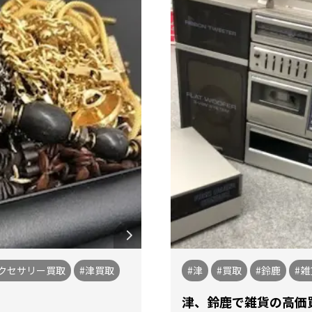
アクセサリー買取
#津買取
#津
#買取
#鈴鹿
#雑
津、鈴鹿で雑貨の高価