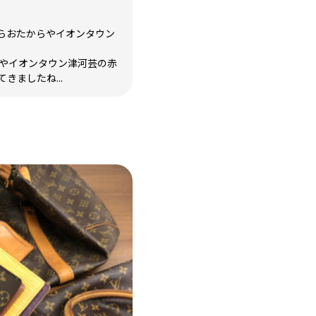
らおたからやイオンタウン
らやイオンタウン津河芸の赤
きましたね...