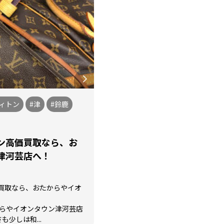
ィトン
#津
#鈴鹿
ン高価買取なら、お
津河芸店へ！
買取なら、おたからやイオ
からやイオンタウン津河芸店
も少しは和...