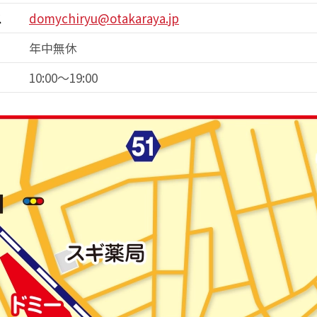
ス
domychiryu@otakaraya.jp
年中無休
10:00～19:00