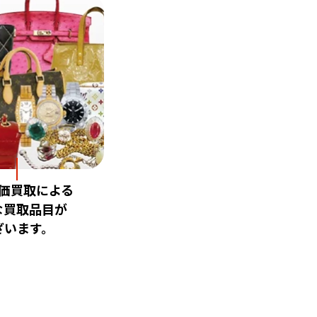
価買取による
な買取品目が
ざいます。