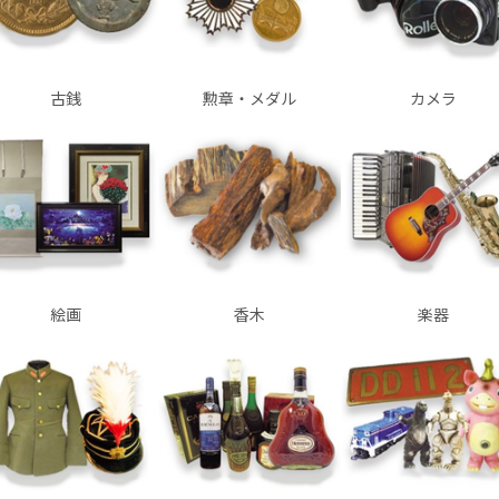
古銭
勲章・メダル
カメラ
絵画
香木
楽器