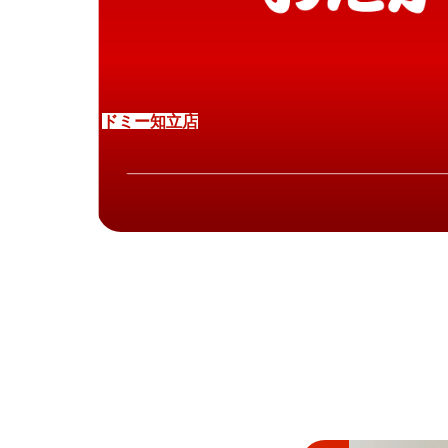
ド
ミ
ー
知
立
店