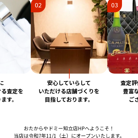
02
03
に
安心していらして
査定評
ける査定を
いただける店舗づくりを
豊富
ります。
目指しております。
ご
おたからやドミー知立店HPへようこそ！
当店は令和7年11/1（土）に
オープンいたします。