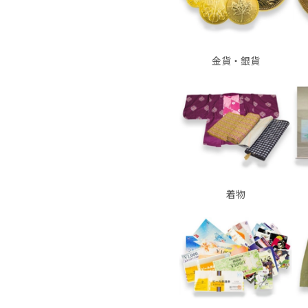
金貨・銀貨
着物