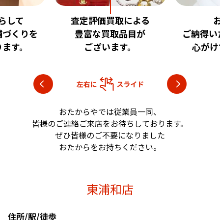
取による
お客様に
安心
品目が
ご納得いただける査定を
いただけ
す。
心がけております。
目指し
おたからやでは従業員一同、
皆様のご連絡ご来店をお待ちしております。
ぜひ皆様のご不要になりました
おたからをお持ちください。
東浦和店
住所/駅/徒歩