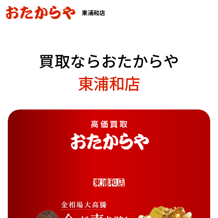
東浦和店
買取ならおたからや
東浦和店
東
浦
和
店