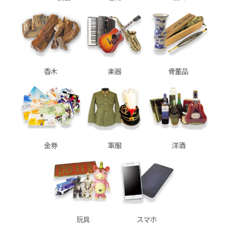
香木
楽器
骨董品
金券
軍服
洋酒
玩具
スマホ