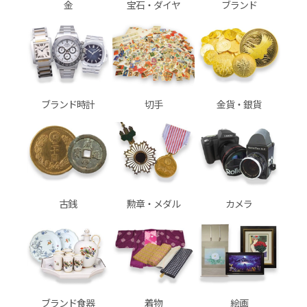
金
宝石・ダイヤ
ブランド
ブランド時計
切手
金貨・銀貨
古銭
勲章・メダル
カメラ
ブランド食器
着物
絵画