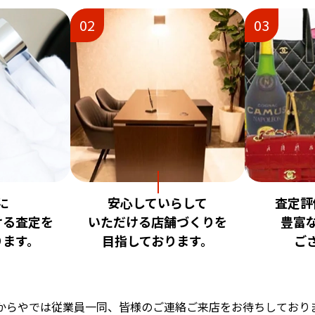
02
03
に
安心していらして
査定評
ける査定を
いただける店舗づくりを
豊富
ります。
目指しております。
ご
からやでは従業員一同、
皆様のご連絡ご来店をお待ちしており