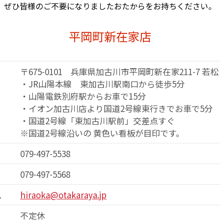
ぜひ皆様のご不要になりました
おたからをお持ちください。
平岡町新在家店
〒675-0101 兵庫県加古川市平岡町新在家211-7 若松
・JR山陽本線 東加古川駅南口から徒歩5分
・山陽電鉄別府駅からお車で15分
・イオン加古川店より国道2号線東行きで
お車で5分
・国道2号線「東加古川駅前」交差点すぐ
※国道2号線沿いの 黄色い看板が目印です。
079-497-5538
079-497-5568
ス
hiraoka@otakaraya.jp
不定休