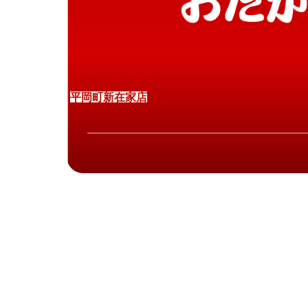
平
岡
町
新
在
家
店