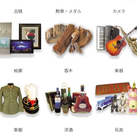
古銭
勲章・メダル
カメラ
絵画
香木
楽器
軍服
洋酒
玩具