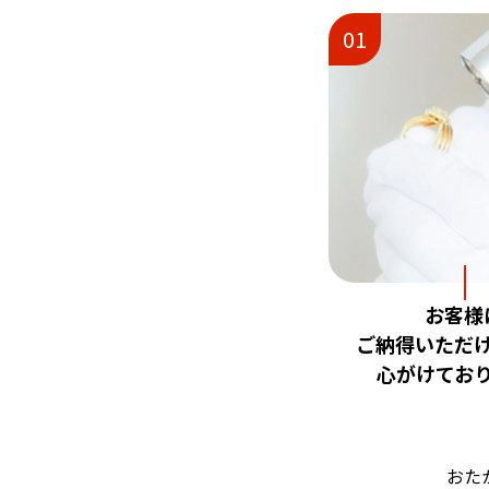
01
お客様
ご納得いただ
心がけてお
おた