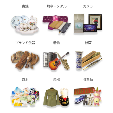
古銭
勲章・メダル
カメラ
ブランド食器
着物
絵画
香木
楽器
骨董品