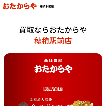
穂積駅前店
買取ならおたからや
穂積駅前店
穂
積
駅
前
店