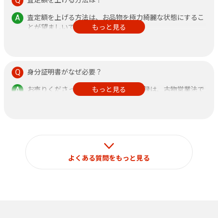
査定額を上げる方法は、お品物を極力綺麗な状態にするこ
とが望ましいです。
もっと見る
また、鑑定書がある方が査定額アップに繋がりますので、
できるだけご持参ください。
身分証明書がなぜ必要？
お売りくださった方の身分証明書の記録は、古物営業法で
もっと見る
定められておりますのでご了承ください。
なお、それ以外の目的で使用することはございません。
よくある質問をもっと見る