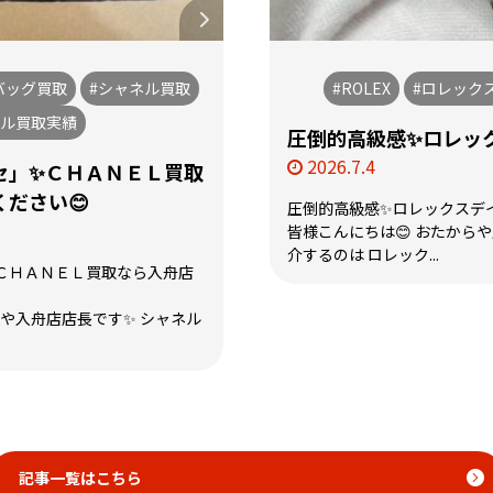
バッグ買取
#シャネル買取
#ROLEX
#ロレック
ネル買取実績
圧倒的高級感✨ロレック
2026.7.4
セ」✨ＣＨＡＮＥＬ買取
ださい😊
圧倒的高級感✨ロレックスデイ
皆様こんにちは😊 おたから
介するのは ロレック...
ＣＨＡＮＥＬ買取なら入舟店
らや入舟店店長です✨ シャネル
記事一覧はこちら