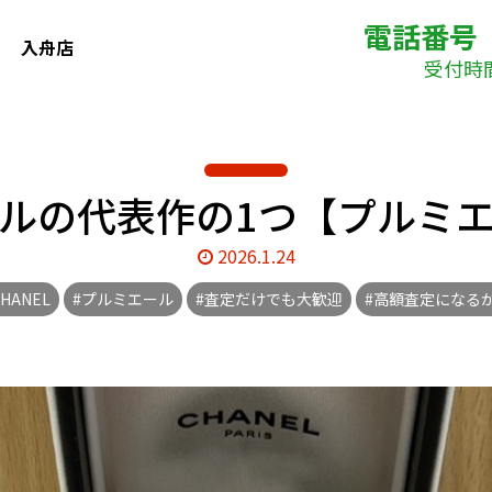
電話番号
入舟店
受付時間(
ルの代表作の1つ【プルミ
2026.1.24
CHANEL
#プルミエール
#査定だけでも大歓迎
#高額査定になる