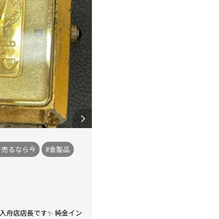
を売るなら今
#金製品
や入舟店店長です✨ 純金イン