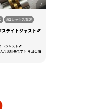
ス
#ロレックス買取
スデイトジャスト💕
トジャスト💕
や入舟店店長です✨ 今回ご紹