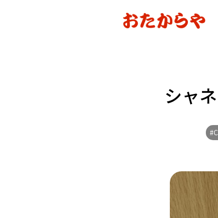
シャネ
#