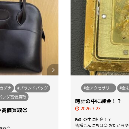
カデナ
#ブランドバッグ
#金アクセサリー
#金
バッグ高価買取
時計の中に純金！？
2026.7.23
高価買取😍
時計の中に純金！？
皆様こんにちは😊 おたから
取😍