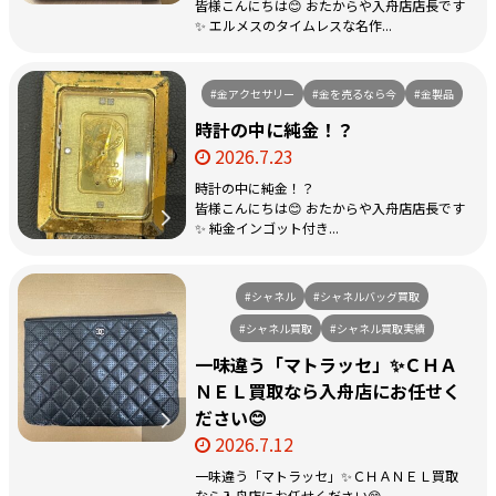
皆様こんにちは😊 おたからや入舟店店長です
✨ エルメスのタイムレスな名作...
#金アクセサリー
#金を売るなら今
#金製品
時計の中に純金！？
2026.7.23
時計の中に純金！？
皆様こんにちは😊 おたからや入舟店店長です
✨ 純金インゴット付き...
#シャネル
#シャネルバッグ買取
#シャネル買取
#シャネル買取実績
一味違う「マトラッセ」✨ＣＨＡ
ＮＥＬ買取なら入舟店にお任せく
ださい😊
2026.7.12
一味違う「マトラッセ」✨ＣＨＡＮＥＬ買取
なら入舟店にお任せください😊