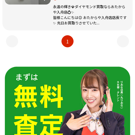
永遠の輝き💎ダイヤモンド買取ならおたから
や入舟店💍✨
皆様こんにちは😊 おたからや入舟店店長です
✨ 先日お買取りさせていた...
1