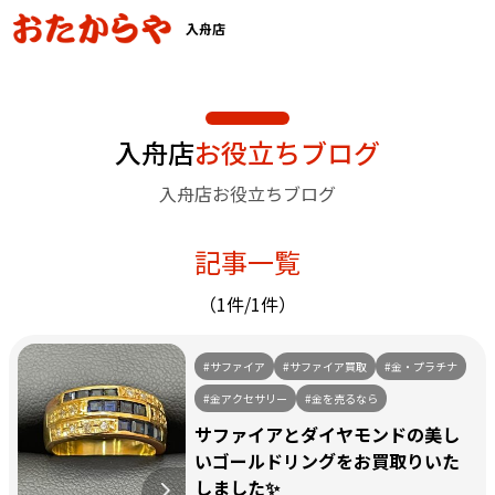
入舟店
入舟店
お役立ちブログ
入舟店お役立ちブログ
記事一覧
（1件/1件）
#サファイア
#サファイア買取
#金・プラチナ
#金アクセサリー
#金を売るなら
サファイアとダイヤモンドの美し
いゴールドリングをお買取りいた
しました✨