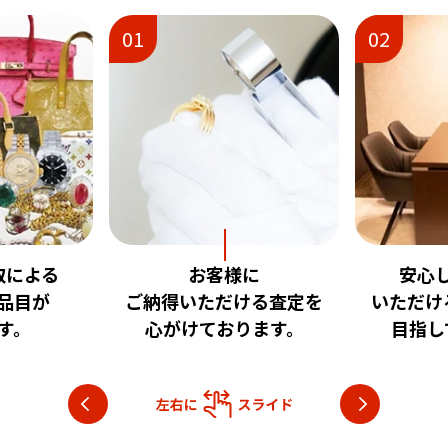
01
02
取による
お客様に
安心
品目が
ご納得いただける査定を
いただけ
す。
心がけております。
目指し