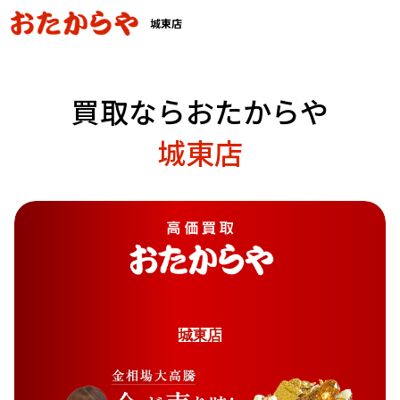
城東店
買取ならおたからや
城東店
城
東
店