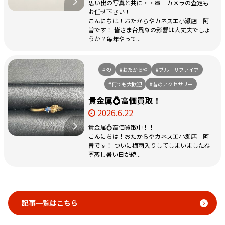
思い出の写真と共に・・📸 カメラの査定も
お任せ下さい！
こんにちは！おたからやカネスエ小瀬店 阿
曽です！ 皆さま台風🌀の影響は大丈夫でしょ
うか？毎年やって...
#K9
#おたからや
#ブルーサファイア
#何でも大歓迎
#昔のアクセサリー
貴金属💍高価買取！
2026.6.22
貴金属💍高価買取中！！
こんにちは！おたからやカネスエ小瀬店 阿
曽です！ ついに梅雨入りしてしまいましたね
☔蒸し暑い日が続...
記事一覧はこちら