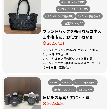
#シャネルバッグ買取
#ブランドアクセサリー買取
#ブランドバッグ高価買取
#ブランド品売るなら
#査定だけでもOK
ブランドバックを売るならカネス
エ小瀬店に、お任せ下さい‼️
2026.7.11
ブランドバックを売るならカネスエ小瀬店
に、お任せ下さい‼️
こんにちは☀️店長の阿曽です🌟蒸し暑い日
が、続いてますが皆様いかがお過ごしでしょ
うか❓先日、素敵なシ...
#Nikon
#カメラ
#カメラ高価買取中
#処分しにくいもの
#古いカメラ
思い出の写真と共に・・📸
2026.6.26