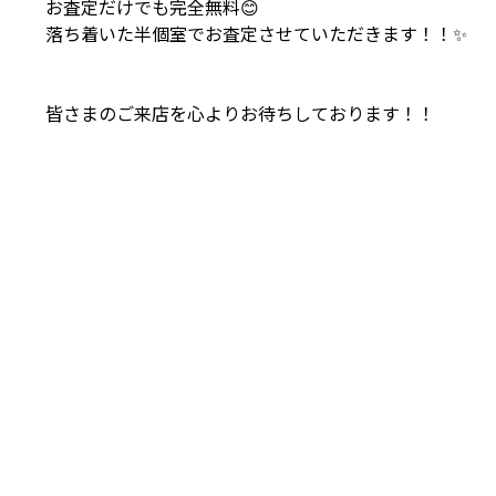
お査定だけでも完全無料😊
落ち着いた半個室でお査定させていただきます！！✨
皆さまのご来店を心よりお待ちしております！！