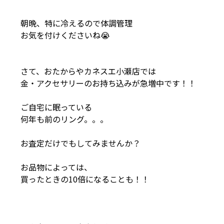
朝晩、特に冷えるので体調管理
お気を付けくださいね😭
さて、おたからやカネスエ小瀬店では
金・アクセサリーのお持ち込みが急増中です！！
ご自宅に眠っている
何年も前のリング。。。
お査定だけでもしてみませんか？
お品物によっては、
買ったときの10倍になることも！！