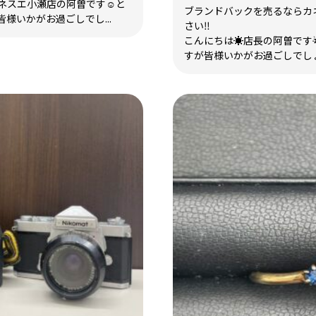
ネスエ小瀬店の阿曽です☺️と
ブランドバックを売るならカ
様いかがお過ごしでし...
さい‼️
こんにちは☀️店長の阿曽です
すが皆様いかがお過ごしでしょ