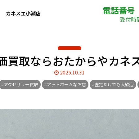
電話番号
カネスエ小瀬店
受付時間(
価買取ならおたからやカネ
2025.10.31
#アクセサリー買取
#アットホームなお店
#査定だけでも大歓迎