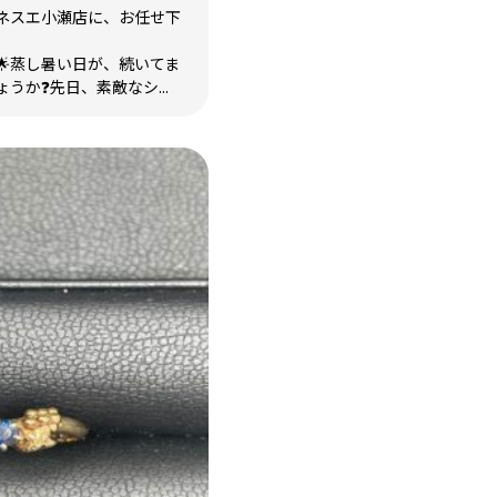
ネスエ小瀬店に、お任せ下
🌟蒸し暑い日が、続いてま
うか❓先日、素敵なシ...