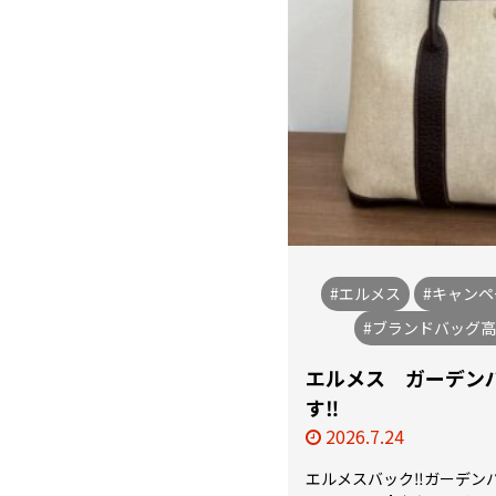
#エルメス
#キャンペ
#ブランドバッグ
エルメス ガーデン
す‼️
2026.7.24
エルメスバック‼️ガーデン