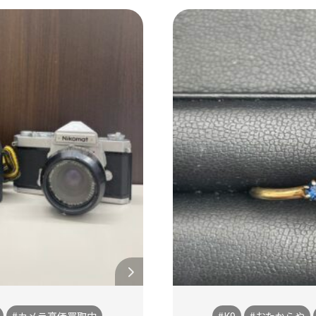
#カメラ高価買取中
#K9
#おたからや