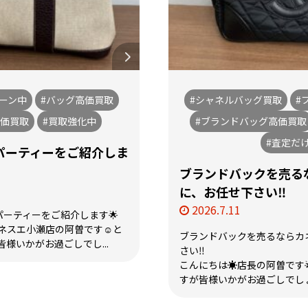
ーン中
#バッグ高価買取
#シャネルバッグ買取
#
高価買取
#買取強化中
#ブランドバッグ高価買取
#査定だ
パーティーをご紹介しま
ブランドバックを売る
に、お任せ下さい‼️
2026.7.11
パーティーをご紹介します🌟
ネスエ小瀬店の阿曽です☺️と
ブランドバックを売るならカ
様いかがお過ごしでし...
さい‼️
こんにちは☀️店長の阿曽です
すが皆様いかがお過ごしでしょ