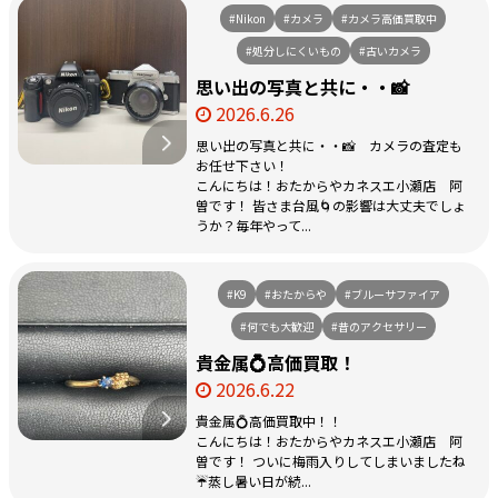
#Nikon
#カメラ
#カメラ高価買取中
#処分しにくいもの
#古いカメラ
思い出の写真と共に・・📸
2026.6.26
思い出の写真と共に・・📸 カメラの査定も
お任せ下さい！
こんにちは！おたからやカネスエ小瀬店 阿
曽です！ 皆さま台風🌀の影響は大丈夫でしょ
うか？毎年やって...
#K9
#おたからや
#ブルーサファイア
#何でも大歓迎
#昔のアクセサリー
貴金属💍高価買取！
2026.6.22
貴金属💍高価買取中！！
こんにちは！おたからやカネスエ小瀬店 阿
曽です！ ついに梅雨入りしてしまいましたね
☔蒸し暑い日が続...