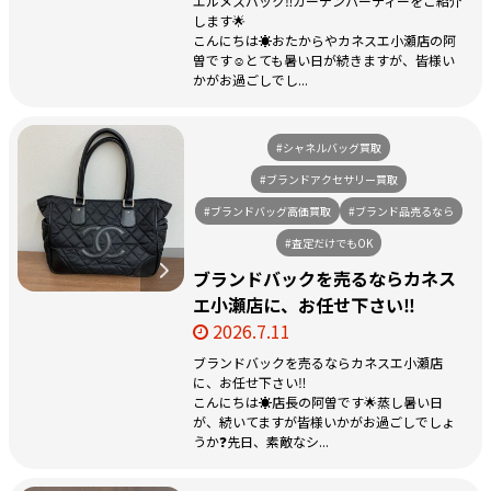
エルメスバック‼️ガーデンパーティーをご紹介
します🌟
こんにちは☀️おたからやカネスエ小瀬店の阿
曽です☺️とても暑い日が続きますが、皆様い
かがお過ごしでし...
#シャネルバッグ買取
#ブランドアクセサリー買取
#ブランドバッグ高価買取
#ブランド品売るなら
#査定だけでもOK
ブランドバックを売るならカネス
エ小瀬店に、お任せ下さい‼️
2026.7.11
ブランドバックを売るならカネスエ小瀬店
に、お任せ下さい‼️
こんにちは☀️店長の阿曽です🌟蒸し暑い日
が、続いてますが皆様いかがお過ごしでしょ
うか❓先日、素敵なシ...