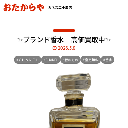
カネスエ小瀬店
✨ブランド香水 高価買取中✨
2026.5.8
#ＣＨＡＮＥＬ
#CHANEL
#昔のもの
#査定無料
#香水