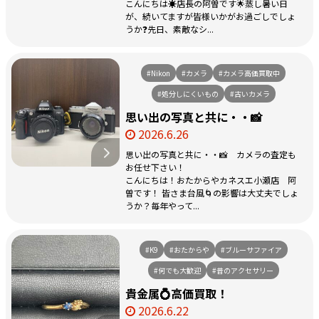
こんにちは☀️店長の阿曽です🌟蒸し暑い日
が、続いてますが皆様いかがお過ごしでしょ
うか❓先日、素敵なシ...
#Nikon
#カメラ
#カメラ高価買取中
#処分しにくいもの
#古いカメラ
思い出の写真と共に・・📸
2026.6.26
思い出の写真と共に・・📸 カメラの査定も
お任せ下さい！
こんにちは！おたからやカネスエ小瀬店 阿
曽です！ 皆さま台風🌀の影響は大丈夫でしょ
うか？毎年やって...
#K9
#おたからや
#ブルーサファイア
#何でも大歓迎
#昔のアクセサリー
貴金属💍高価買取！
2026.6.22