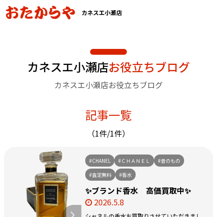
カネスエ小瀬店
カネスエ小瀬店
お役立ちブログ
カネスエ小瀬店お役立ちブログ
記事一覧
（1件/1件）
#CHANEL
#ＣＨＡＮＥＬ
#昔のもの
#査定無料
#香水
✨ブランド香水 高価買取中✨
2026.5.8
シャネルの香水お買取りさせていただきまし