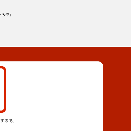
からや」
すので、