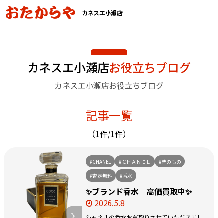
カネスエ小瀬店
カネスエ小瀬店
お役立ちブログ
カネスエ小瀬店お役立ちブログ
記事一覧
（1件/1件）
#CHANEL
#ＣＨＡＮＥＬ
#昔のもの
#査定無料
#香水
✨ブランド香水 高価買取中✨
2026.5.8
シャネルの香水お買取りさせていただきまし