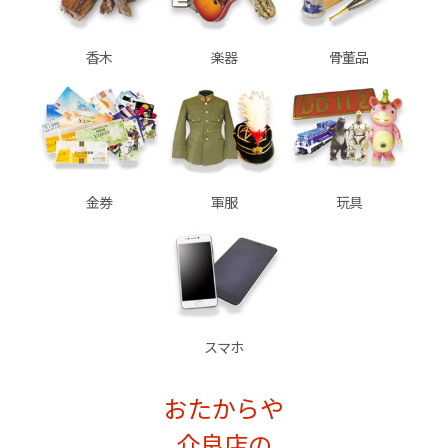
香木
楽器
骨董品
金券
軍服
玩具
スマホ
おたからや
介良店の