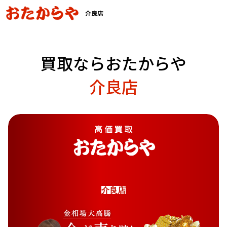
介良店
買取ならおたからや
介良店
介
良
店