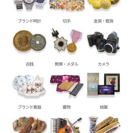
ブランド時計
切手
金貨・銀貨
古銭
勲章・メダル
カメラ
ブランド食器
着物
絵画