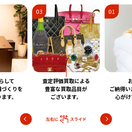
01
02
取による
お客様に
安心
品目が
ご納得いただける査定を
いただけ
す。
心がけております。
目指し