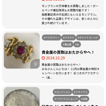
モンブランの万年筆をお買取しました！ボー
ルペンや筆記用具もお買取可能です！
高級筆記具の代名詞ともいえるモンブラン。
その優れた品質とデザインは、多くの人々に
愛され続けています...
#アクセサリー
#プラチナ
#ホワイトゴールド
#貴金属
#金
貴金属の買取はおたからやへ！
2024.10.29
貴金属の買取はおたからやへ！
みなさんこんにちは！ 11月は貴金属の特別キ
ャンペーンを行います！ 石つきのアクセサリ
ー（金...
#コレクション
#リサイクル
#リサイクルショップ
#古銭