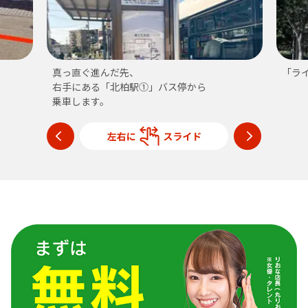
真っ直ぐ進んだ先、
「ラ
右手にある「北柏駅①」バス停から
乗車します。