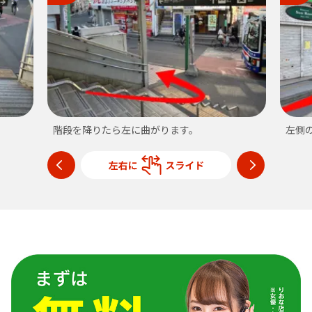
左側の通路をまっすぐ進みます。
みず