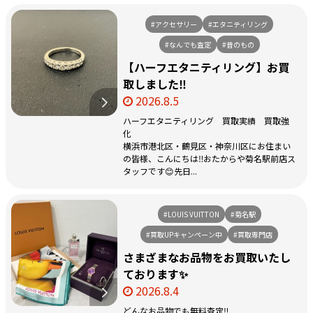
#アクセサリー
#エタニティリング
#なんでも査定
#昔のもの
【ハーフエタニティリング】お買
取しました‼️
2026.8.5
ハーフエタニティリング 買取実績 買取強
化
横浜市港北区・鶴見区・神奈川区にお住まい
の皆様、こんにちは‼️おたからや菊名駅前店ス
タッフです😊先日...
#LOUIS VUITTON
#菊名駅
#買取UPキャンペーン中
#買取専門店
さまざまなお品物をお買取いたし
ております✨
2026.8.4
どんなお品物でも無料査定‼️