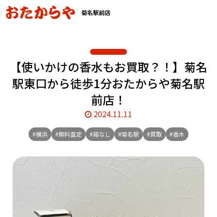
菊名駅前店
【使いかけの香水もお買取？！】菊名
駅東口から徒歩1分おたからや菊名駅
前店！
2024.11.11
#横浜
#無料査定
#箱なし
#菊名駅
#買取
#香木