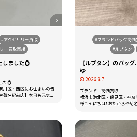
#アクセサリー買取
#ブランドバッグ高価
サリー買取実績
#ルブタン
しました💍
【ルブタン】のバッグ
💡
2026.8.7
た💍
奈川区・西区にお住まいの皆
ブランド 高価買取
や菊名駅前店】本日も元気...
横浜市港北区・鶴見区・神奈
様こんにちは❗️ おたからや菊名