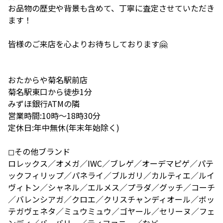
お品物の歴史や背景も含めて、丁寧に査定させていただき
ます！
皆様のご来店を心よりお待ちしております🤗
おたからや菊名駅前店
菊名駅東口から徒歩1分
みずほ銀行ATMの隣
営業時間:10時〜18時30分
定休日:年中無休(年末年始除く)
◻︎その他ブランド
ロレックス／オメガ／IWC／ブレゲ／オーデマピゲ／パテ
ックフィリップ／パネライ／ブルガリ／カルティエ／ルイ
ヴィトン／シャネル／エルメス／プラダ／グッチ／コーチ
／バレンシアガ／クロエ／クリスチャンディオール／ボッ
テガヴェネタ／ミュウミュウ／ゴヤール／セリーヌ／フェ
ンディ／バーバリー／ティファニー／など