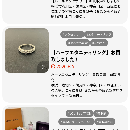
【パールアクセサリー】お買取いたしました‼️
横浜市港北区・鶴見区・神奈川区・西区にお
住まいの皆様こんにちは☀️【おたからや菊名
駅前店】本日も元気...
#アクセサリー
#エタニティリング
#なんでも査定
#昔のもの
【ハーフエタニティリング】お買
取しました‼️
2026.8.5
ハーフエタニティリング 買取実績 買取強
化
横浜市港北区・鶴見区・神奈川区にお住まい
の皆様、こんにちは‼️おたからや菊名駅前店ス
タッフです😊先日...
#LOUIS VUITTON
#菊名駅
#買取UPキャンペーン中
#買取専門店