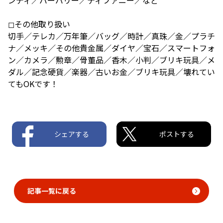
◻︎その他取り扱い
切手／テレカ／万年筆／バッグ／時計／真珠／金／プラチ
ナ／メッキ／その他貴金属／ダイヤ／宝石／スマートフォ
ン／カメラ／勲章／骨董品／香木／小判／ブリキ玩具／メ
ダル／記念硬貨／楽器／古いお金／ブリキ玩具／壊れてい
てもOKです！
シェアする
ポストする
記事一覧に戻る