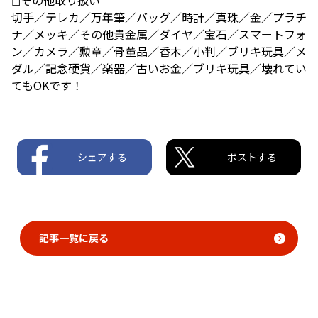
切手／テレカ／万年筆／バッグ／時計／真珠／金／プラチ
ナ／メッキ／その他貴金属／ダイヤ／宝石／スマートフォ
ン／カメラ／勲章／骨董品／香木／小判／ブリキ玩具／メ
ダル／記念硬貨／楽器／古いお金／ブリキ玩具／壊れてい
てもOKです！
シェアする
ポストする
記事一覧に戻る