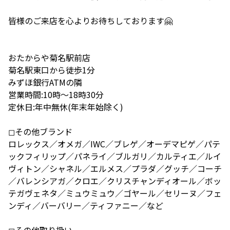
皆様のご来店を心よりお待ちしております🤗
おたからや菊名駅前店
菊名駅東口から徒歩1分
みずほ銀行ATMの隣
営業時間:10時〜18時30分
定休日:年中無休(年末年始除く)
◻︎その他ブランド
ロレックス／オメガ／IWC／ブレゲ／オーデマピゲ／パテ
ックフィリップ／パネライ／ブルガリ／カルティエ／ルイ
ヴィトン／シャネル／エルメス／プラダ／グッチ／コーチ
／バレンシアガ／クロエ／クリスチャンディオール／ボッ
テガヴェネタ／ミュウミュウ／ゴヤール／セリーヌ／フェ
ンディ／バーバリー／ティファニー／など
◻︎その他取り扱い