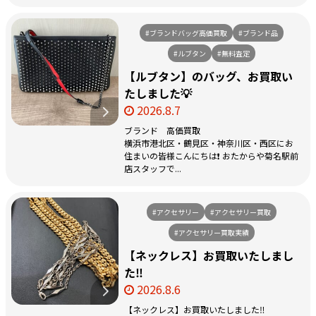
#ブランドバッグ高価買取
#ブランド品
#ルブタン
#無料査定
【ルブタン】のバッグ、お買取い
たしました💡
2026.8.7
ブランド 高価買取
横浜市港北区・鶴見区・神奈川区・西区にお
住まいの皆様こんにちは❗️ おたからや菊名駅前
店スタッフで...
#アクセサリー
#アクセサリー買取
#アクセサリー買取実績
【ネックレス】お買取いたしまし
た‼️
2026.8.6
【ネックレス】お買取いたしました‼️