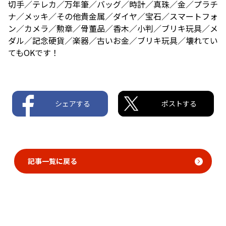
切手／テレカ／万年筆／バッグ／時計／真珠／金／プラチ
ナ／メッキ／その他貴金属／ダイヤ／宝石／スマートフォ
ン／カメラ／勲章／骨董品／香木／小判／ブリキ玩具／メ
ダル／記念硬貨／楽器／古いお金／ブリキ玩具／壊れてい
てもOKです！
シェアする
ポストする
記事一覧に戻る