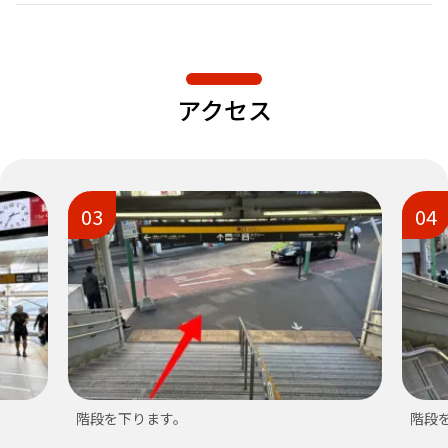
アクセス
03
04
階段を下ります。
階段