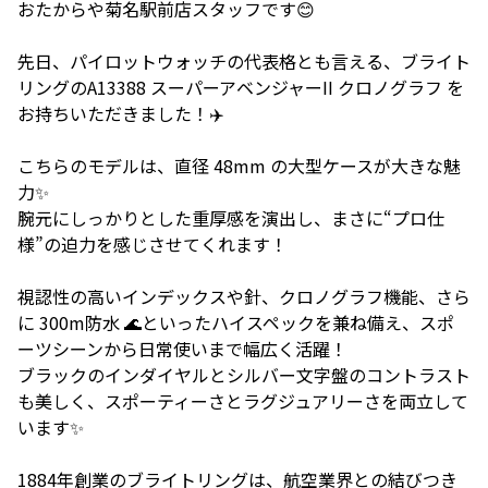
おたからや菊名駅前店スタッフです😊
先日、パイロットウォッチの代表格とも言える、ブライト
リングのA13388 スーパーアベンジャーII クロノグラフ を
お持ちいただきました！✈️
こちらのモデルは、直径 48mm の大型ケースが大きな魅
力✨
腕元にしっかりとした重厚感を演出し、まさに“プロ仕
様”の迫力を感じさせてくれます！
視認性の高いインデックスや針、クロノグラフ機能、さら
に 300m防水 🌊といったハイスペックを兼ね備え、スポ
ーツシーンから日常使いまで幅広く活躍！
ブラックのインダイヤルとシルバー文字盤のコントラスト
も美しく、スポーティーさとラグジュアリーさを両立して
います✨
1884年創業のブライトリングは、航空業界との結びつき