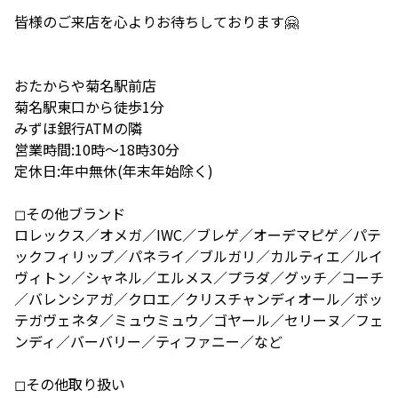
皆様のご来店を心よりお待ちしております🤗
おたからや菊名駅前店
菊名駅東口から徒歩1分
みずほ銀行ATMの隣
営業時間:10時〜18時30分
定休日:年中無休(年末年始除く)
◻︎その他ブランド
ロレックス／オメガ／IWC／ブレゲ／オーデマピゲ／パテ
ックフィリップ／パネライ／ブルガリ／カルティエ／ルイ
ヴィトン／シャネル／エルメス／プラダ／グッチ／コーチ
／バレンシアガ／クロエ／クリスチャンディオール／ボッ
テガヴェネタ／ミュウミュウ／ゴヤール／セリーヌ／フェ
ンディ／バーバリー／ティファニー／など
◻︎その他取り扱い