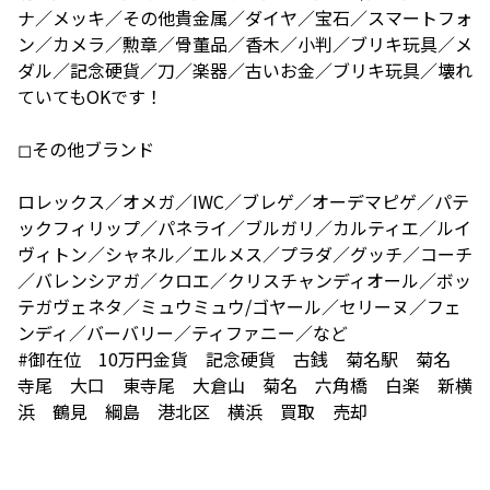
ナ／メッキ／その他貴金属／ダイヤ／宝石／スマートフォ
ン／カメラ／勲章／骨董品／香木／小判／ブリキ玩具／メ
ダル／記念硬貨／刀／楽器／古いお金／ブリキ玩具／壊れ
ていてもOKです！
◻︎その他ブランド
ロレックス／オメガ／IWC／ブレゲ／オーデマピゲ／パテ
ックフィリップ／パネライ／ブルガリ／カルティエ／ルイ
ヴィトン／シャネル／エルメス／プラダ／グッチ／コーチ
／バレンシアガ／クロエ／クリスチャンディオール／ボッ
テガヴェネタ／ミュウミュウ/ゴヤール／セリーヌ／フェ
ンディ／バーバリー／ティファニー／など
#御在位 10万円金貨 記念硬貨 古銭 菊名駅 菊名
寺尾 大口 東寺尾 大倉山 菊名 六角橋 白楽 新横
浜 鶴見 綱島 港北区 横浜 買取 売却