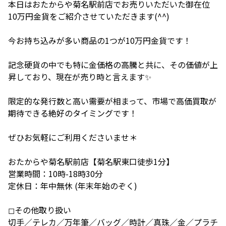
本日はおたからや菊名駅前店でお売りいただいた御在位
10万円金貨をご紹介させていただきます(^^)
今お持ち込みが多い商品の1つが10万円金貨です！
記念硬貨の中でも特に金価格の高騰と共に、その価値が上
昇しており、現在が売り時と言えます✨
限定的な発行数と高い需要が相まって、市場で高価買取が
期待できる絶好のタイミングです！
ぜひお気軽にご利用くださいませ＊
おたからや菊名駅前店【菊名駅東口徒歩1分】
営業時間：10時-18時30分
定休日：年中無休 (年末年始のぞく)
◻︎その他取り扱い
切手／テレカ／万年筆／バッグ／時計／真珠／金／プラチ