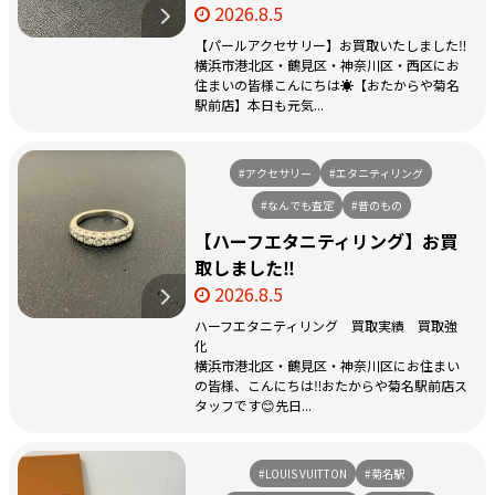
2026.8.5
【パールアクセサリー】お買取いたしました‼️
横浜市港北区・鶴見区・神奈川区・西区にお
住まいの皆様こんにちは☀️【おたからや菊名
駅前店】本日も元気...
#アクセサリー
#エタニティリング
#なんでも査定
#昔のもの
【ハーフエタニティリング】お買
取しました‼️
2026.8.5
ハーフエタニティリング 買取実績 買取強
化
横浜市港北区・鶴見区・神奈川区にお住まい
の皆様、こんにちは‼️おたからや菊名駅前店ス
タッフです😊先日...
#LOUIS VUITTON
#菊名駅