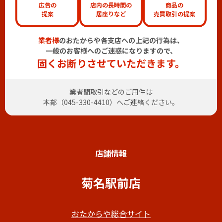
広告の
店内の長時間の
商品の
提案
居座りなど
売買取引の提案
業者様
のおたからや各支店への上記の行為は、
一般のお客様へのご迷惑になりますので、
固くお断りさせていただきます。
業者間取引などのご用件は
本部（
045-330-4410
）へご連絡ください。
店舗情報
菊名駅前店
おたからや総合サイト