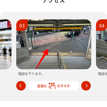
03
04
階段を下ります。
階段