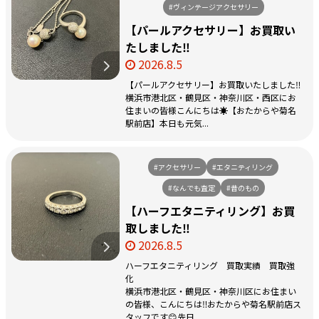
#ヴィンテージアクセサリー
【パールアクセサリー】お買取い
たしました‼️
2026.8.5
【パールアクセサリー】お買取いたしました‼️
横浜市港北区・鶴見区・神奈川区・西区にお
住まいの皆様こんにちは☀️【おたからや菊名
駅前店】本日も元気...
#アクセサリー
#エタニティリング
#なんでも査定
#昔のもの
【ハーフエタニティリング】お買
取しました‼️
2026.8.5
ハーフエタニティリング 買取実績 買取強
化
横浜市港北区・鶴見区・神奈川区にお住まい
の皆様、こんにちは‼️おたからや菊名駅前店ス
タッフです😊先日...