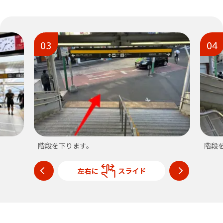
03
04
階段を下ります。
階段