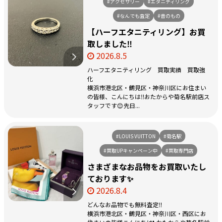
#アクセサリー
#エタニティリング
#なんでも査定
#昔のもの
【ハーフエタニティリング】お買
取しました‼️
2026.8.5
ハーフエタニティリング 買取実績 買取強
化
横浜市港北区・鶴見区・神奈川区にお住まい
の皆様、こんにちは‼️おたからや菊名駅前店ス
タッフです😊先日...
#LOUIS VUITTON
#菊名駅
#買取UPキャンペーン中
#買取専門店
さまざまなお品物をお買取いたし
ております✨
2026.8.4
どんなお品物でも無料査定‼️
横浜市港北区・鶴見区・神奈川区・西区にお