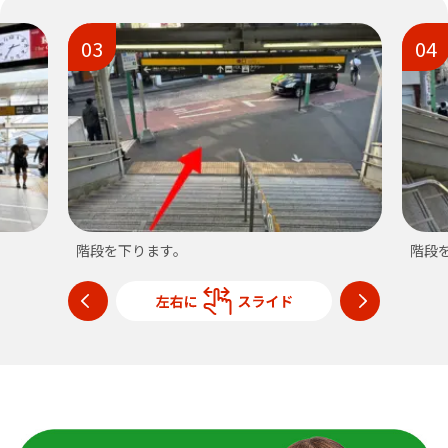
03
04
階段を下ります。
階段