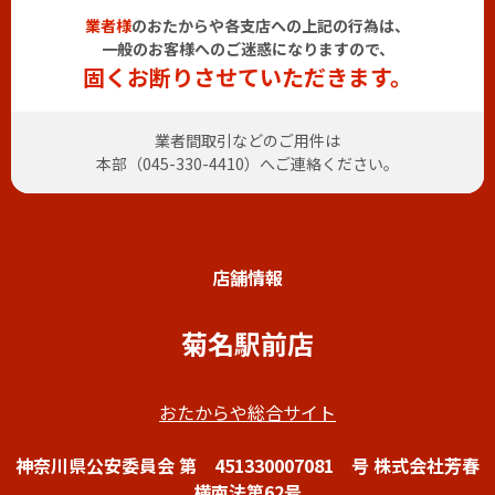
業者様
のおたからや各支店への上記の行為は、
一般のお客様へのご迷惑になりますので、
固くお断りさせていただきます。
業者間取引などのご用件は
本部（
045-330-4410
）へご連絡ください。
店舗情報
菊名駅前店
おたからや総合サイト
神奈川県公安委員会 第 451330007081 号 株式会社芳春
横南法第62号