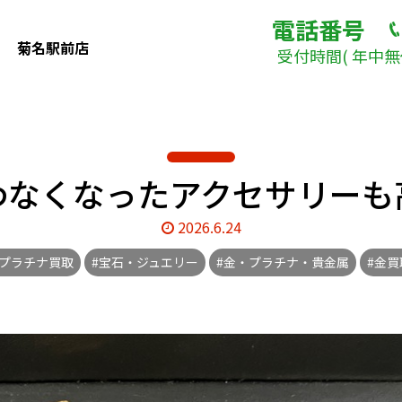
電話番号
菊名駅前店
受付時間( 年中無休
わなくなったアクセサリーも
2026.6.24
#プラチナ買取
#宝石・ジュエリー
#金・プラチナ・貴金属
#金買