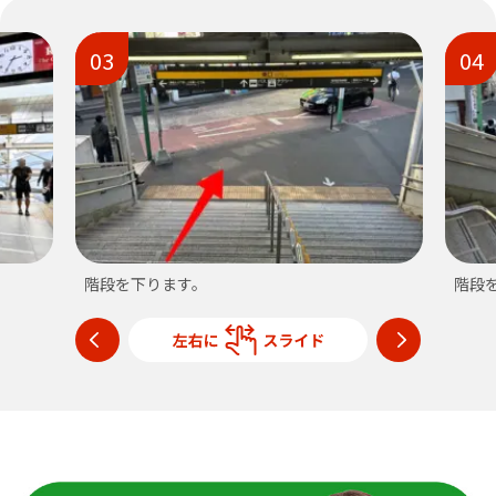
03
04
階段を下ります。
階段