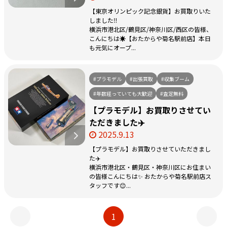
【東京オリンピック記念銀貨】お買取りいた
しました‼️
横浜市港北区/鶴見区/神奈川区/西区の皆様、
こんにちは☀️【おたからや菊名駅前店】本日
も元気にオープ...
#プラモデル
#出張買取
#収集ブーム
#年数経っていても大歓迎
#査定無料
【プラモデル】お買取りさせてい
ただきました✈️
2025.9.13
【プラモデル】お買取りさせていただきまし
た✈️
横浜市港北区・鶴見区・神奈川区にお住まい
の皆様こんにちは✨ おたからや菊名駅前店ス
タッフです😊...
1