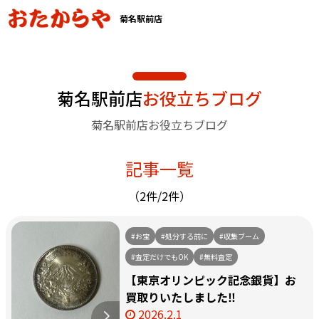
菊名駅前店
菊名駅前店
お役立ちブログ
菊名駅前店お役立ちブログ
記事一覧
（2件/2件）
#お宝
#処分する前に
#収集ブーム
#査定だけでもOK
#無料査定
【東京オリンピック記念銀貨】お
買取りいたしました‼️
2026.2.1