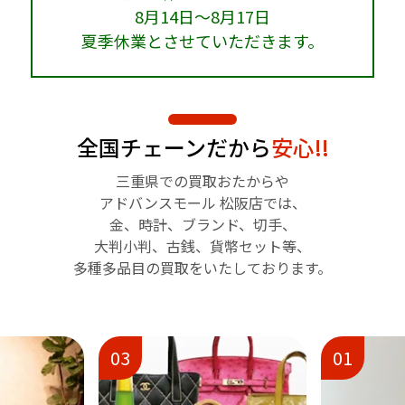
8月14日～8月17日
夏季休業とさせていただきます。
全国チェーンだから
安心!!
三重県での買取おたからや
アドバンスモール 松阪店では、
金、時計、ブランド、切手、
大判小判、古銭、貨幣セット等、
多種多品目の買取をいたしております。
03
01