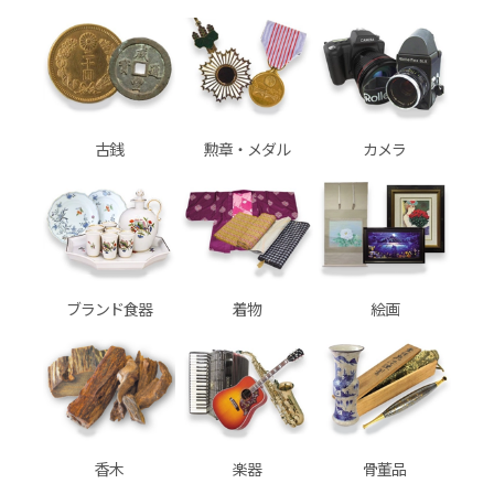
古銭
勲章・メダル
カメラ
ブランド食器
着物
絵画
香木
楽器
骨董品