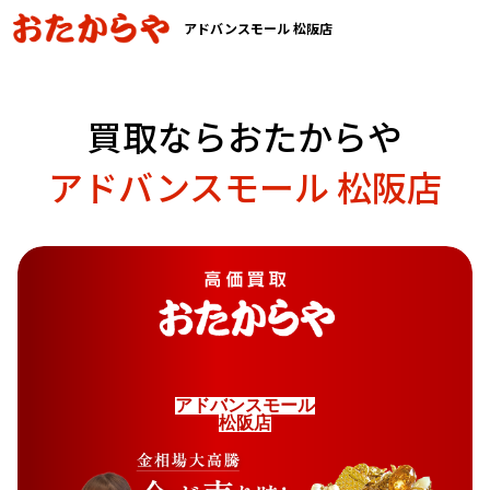
アドバンスモール 松阪店
買取ならおたからや
アドバンスモール 松阪店
ア
ド
バ
ン
ス
モ
ー
ル
松
阪
店