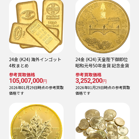
24金 (K24) 海外インゴット
24金 (K24) 天皇陛下御即位
4枚まとめ
昭和元号50年金貨 記念金貨
参考買取価格
参考買取価格
105,007,000
3,252,200
円
円
2026年01月29日時点の参考買取
2026年01月29日時点の参考買取
価格です
価格です