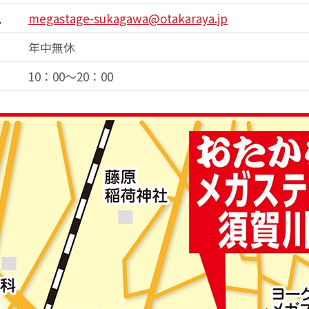
ス
megastage-sukagawa@otakaraya.jp
年中無休
10：00～20：00