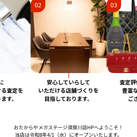
02
03
に
安心していらして
査定評
ける査定を
いただける店舗づくりを
豊富
ります。
目指しております。
ご
おたからやメガステージ須賀川店HPへようこそ！
当店は令和8年4/1（水）に
オープンいたします。