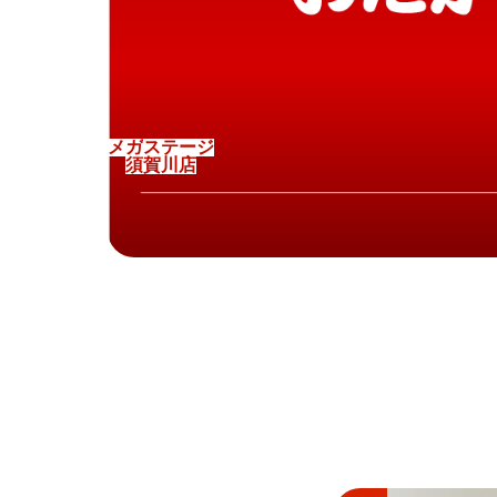
メ
ガ
ス
テ
ー
ジ
須
賀
川
店