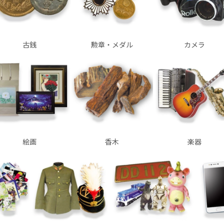
古銭
勲章・メダル
カメラ
絵画
香木
楽器