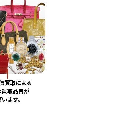
価買取による
な買取品目が
ざいます。