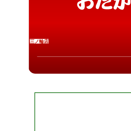
三
ノ
輪
店