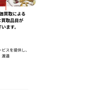
価買取による
な買取品目が
ざいます。
ービスを提供し、
 渡邉