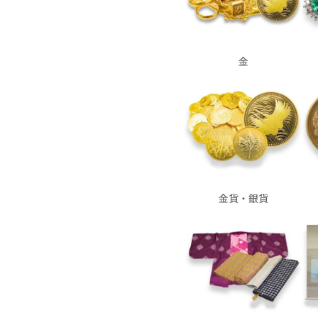
金
金貨・銀貨