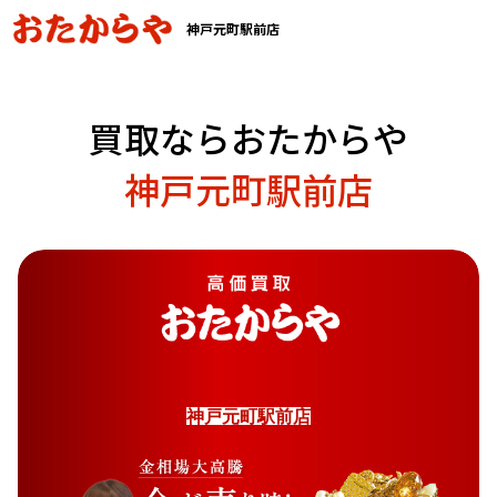
神戸元町駅前店
買取ならおたからや
神戸元町駅前店
神
戸
元
町
駅
前
店