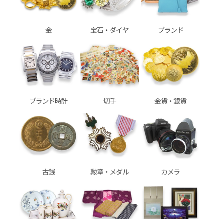
金
宝石・ダイヤ
ブランド
ブランド時計
切手
金貨・銀貨
古銭
勲章・メダル
カメラ