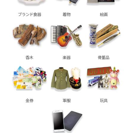
ブランド食器
着物
絵画
香木
楽器
骨董品
金券
軍服
玩具