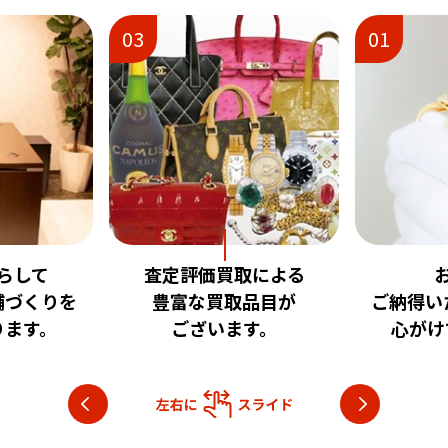
01
02
買取による
お客様に
安
買取品目が
ご納得いただける査定を
いた
います。
心がけております。
目