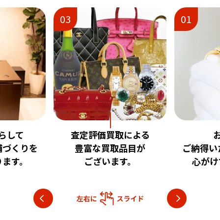
01
02
取による
お客様に
安心
品目が
ご納得いただける査定を
いただけ
す。
心がけております。
目指し