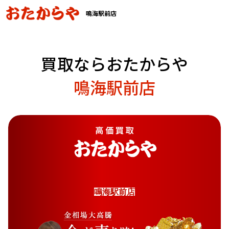
鳴海駅前店
買取ならおたからや
鳴海駅前店
鳴
海
駅
前
店