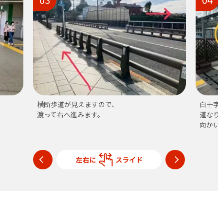
白十字診療所が見えますので、
JR日
道なりに沿って左へ
エス
向かいますと当店がございます。
タク
左へ