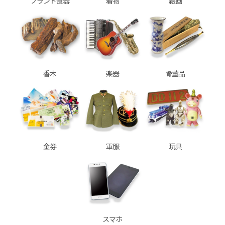
ブランド食器
着物
絵画
香木
楽器
骨董品
金券
軍服
玩具
スマホ