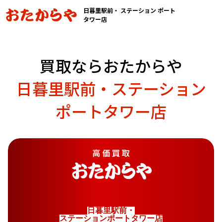
日暮里駅前・ ステーション ポート
タワー店
買取ならおたからや
日暮里駅前・ステーション
ポートタワー店
日
暮
里
駅
前
・
ス
テ
ー
シ
ョ
ン
ポ
ー
ト
タ
ワ
ー
店