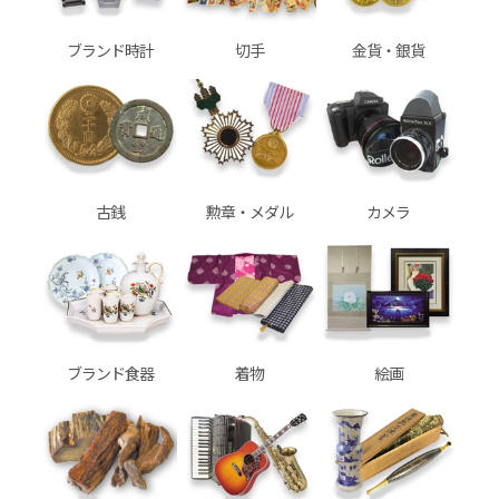
ブランド時計
切手
金貨・銀貨
古銭
勲章・メダル
カメラ
ブランド食器
着物
絵画