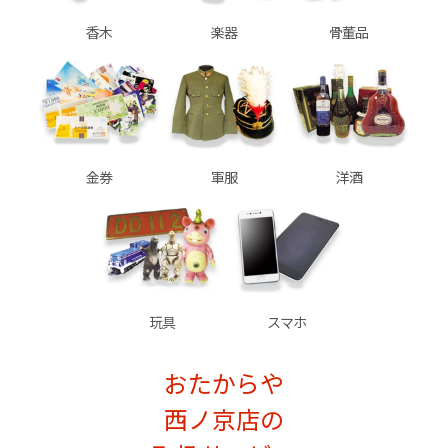
香木
楽器
骨董品
金券
軍服
洋酒
玩具
スマホ
おたからや
西ノ京店の