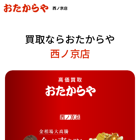
西ノ京店
買取ならおたからや
西ノ京店
西
ノ
京
店