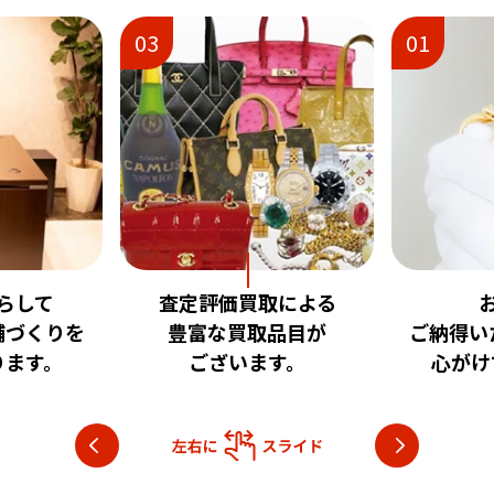
01
02
取による
お客様に
安心
品目が
ご納得いただける査定を
いただけ
す。
心がけております。
目指し