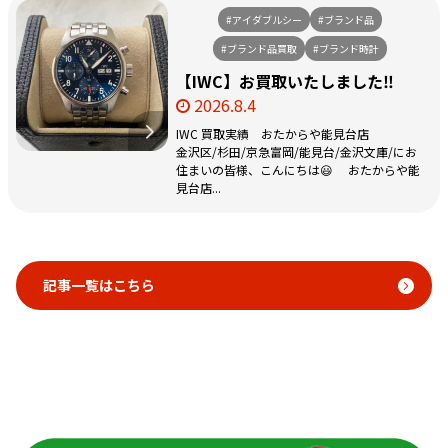
#アイダブルシー
#ブランド品
#ブランド品買取
#ブランド時計
【IWC】お買取いたしました‼️
2026.8.4
IWC 買取実績 おたからや能見台店
金沢区/杉田/京急富岡/能見台/金沢文庫/にお
住まいの皆様、こんにちは😃 おたからや能
見台店...
記事一覧はこちら