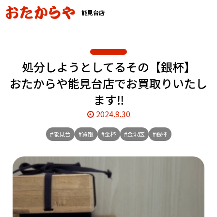
能見台店
処分しようとしてるその【銀杯】
おたからや能見台店でお買取りいたし
ます‼️
2024.9.30
#能見台
#買取
#金杯
#金沢区
#銀杯