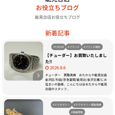
お役立ちブログ
能見台店お役立ちブログ
新着記事
#TUDOR
#ブランド
#ブランド時計
【チューダー】お買取いたしまし
た‼️
2026.8.6
チューダー 買取実績 おたからや能見台店
金沢区/杉田/京急富岡/能見台/金沢文庫/にお
住まいの皆様、こんにちは😃おたからや能見
台店のスタッフ...
#アクセサリー
#アクセサリー買取実績
#高価買取