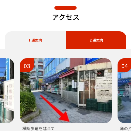
アクセス
1.道案内
2.道案内
03
04
横断歩道を越えて
角の