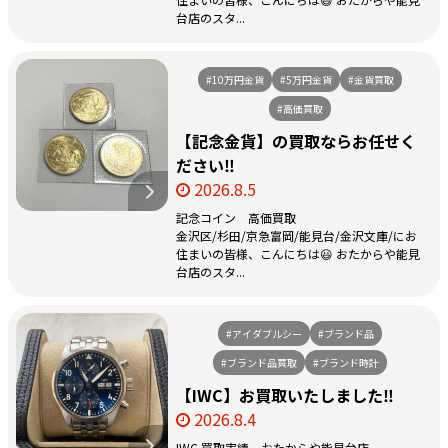
台店のスタ...
#10万円金貨
#5万円金貨
#金貨買取
#高価買取
【記念金貨】の買取ならお任せく
ださい‼️
2026.8.5
記念コイン 高価買取
金沢区/杉田/京急富岡/能見台/金沢文庫/にお
住まいの皆様、こんにちは😃 おたからや能見
台店のスタ...
#アイダブルシー
#ブランド品
#ブランド品買取
#ブランド時計
【IWC】お買取いたしました‼️
2026.8.4
IWC 買取実績 おたからや能見台店