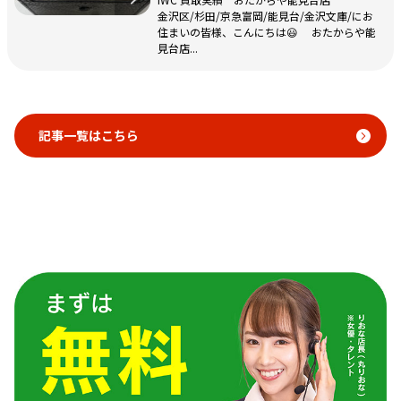
金沢区/杉田/京急富岡/能見台/金沢文庫/にお
住まいの皆様、こんにちは😃 おたからや能
見台店...
記事一覧はこちら