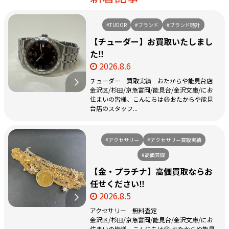
#TUDOR
#ブランド
#ブランド時計
【チューダー】お買取いたしまし
た‼️
2026.8.6
チューダー 買取実績 おたからや能見台店
金沢区/杉田/京急富岡/能見台/金沢文庫/にお
住まいの皆様、こんにちは😃おたからや能見
台店のスタッフ...
#アクセサリー
#アクセサリー買取実績
#高価買取
【金・プラチナ】高価買取ならお
任せください‼️
2026.8.5
アクセサリー 無料査定
金沢区/杉田/京急富岡/能見台/金沢文庫/にお
住まいの皆様、こんにちは😃 おたからや能見