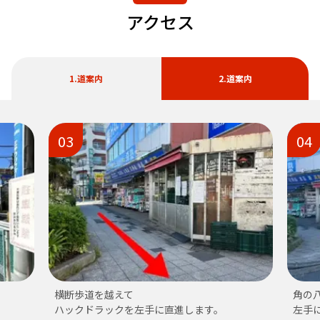
アクセス
1.道案内
2.道案内
03
04
横断歩道を越えて
角の
ハックドラックを左手に直進します。
左手