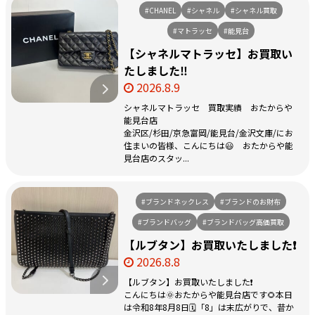
#CHANEL
#シャネル
#シャネル買取
#マトラッセ
#能見台
【シャネルマトラッセ】お買取い
たしました‼
2026.8.9
シャネルマトラッセ 買取実績 おたからや
能見台店
金沢区/杉田/京急富岡/能見台/金沢文庫/にお
住まいの皆様、こんにちは😃 おたからや能
見台店のスタッ...
#ブランドネックレス
#ブランドのお財布
#ブランドバッグ
#ブランドバッグ高価買取
【ルブタン】お買取いたしました❗️
2026.8.8
【ルブタン】お買取いたしました❗️
こんにちは🌞おたからや能見台店です🌻本日
は令和8年8月8日🗓️「8」は末広がりで、昔か