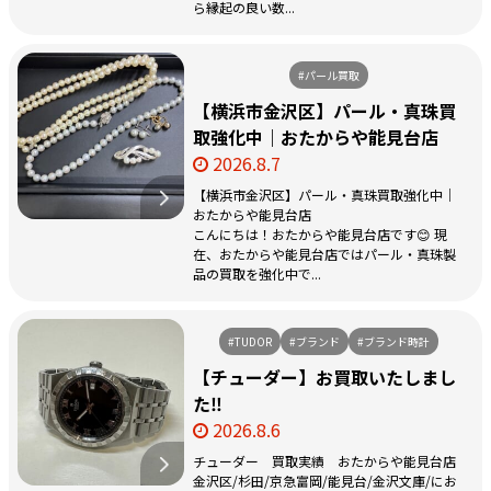
ら縁起の良い数...
#パール買取
【横浜市金沢区】パール・真珠買
取強化中｜おたからや能見台店
2026.8.7
【横浜市金沢区】パール・真珠買取強化中｜
おたからや能見台店
こんにちは！おたからや能見台店です😊 現
在、おたからや能見台店ではパール・真珠製
品の買取を強化中で...
#TUDOR
#ブランド
#ブランド時計
【チューダー】お買取いたしまし
た‼️
2026.8.6
チューダー 買取実績 おたからや能見台店
金沢区/杉田/京急富岡/能見台/金沢文庫/にお