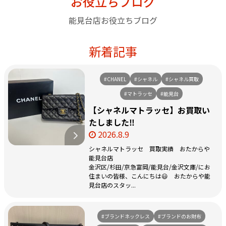
お役立ちブログ
能見台店お役立ちブログ
新着記事
#CHANEL
#シャネル
#シャネル買取
#マトラッセ
#能見台
【シャネルマトラッセ】お買取い
たしました‼
2026.8.9
シャネルマトラッセ 買取実績 おたからや
能見台店
金沢区/杉田/京急富岡/能見台/金沢文庫/にお
住まいの皆様、こんにちは😃 おたからや能
見台店のスタッ...
#ブランドネックレス
#ブランドのお財布