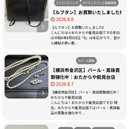
#ブランドバッグ
#ブランドバッグ高価買取
【ルブタン】お買取いたしました❗️
2026.8.8
【ルブタン】お買取いたしました❗️
こんにちは🌞おたからや能見台店です🌻本日
は令和8年8月8日🗓️「8」は末広がりで、昔か
ら縁起の良い数...
#パール買取
【横浜市金沢区】パール・真珠買
取強化中｜おたからや能見台店
2026.8.7
【横浜市金沢区】パール・真珠買取強化中｜
おたからや能見台店
こんにちは！おたからや能見台店です😊 現
在、おたからや能見台店ではパール・真珠製
品の買取を強化中で...