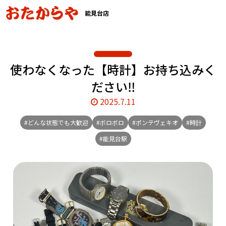
能見台店
使わなくなった【時計】お持ち込みく
ださい‼️
2025.7.11
#どんな状態でも大歓迎
#ボロボロ
#ポンテヴェキオ
#時計
#能見台駅