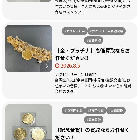
金沢区/杉田/京急富岡/能見台/金沢文庫/にお
住まいの皆様、こんにちは😃おたからや能見
台店のスタッフ...
#アクセサリー
#アクセサリー買取実績
#高価買取
【金・プラチナ】高価買取ならお
任せください‼️
2026.8.5
アクセサリー 無料査定
金沢区/杉田/京急富岡/能見台/金沢文庫/にお
住まいの皆様、こんにちは😃 おたからや能見
台店のスタ...
#10万円金貨
#5万円金貨
#金貨買取
#高価買取
【記念金貨】の買取ならお任せく
ださい‼️