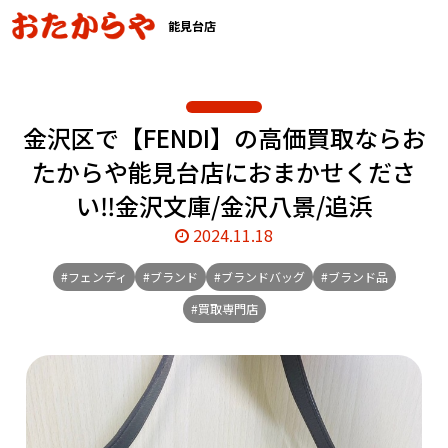
能見台店
金沢区で【FENDI】の高価買取ならお
たからや能見台店におまかせくださ
い‼️金沢文庫/金沢八景/追浜
2024.11.18
#フェンディ
#ブランド
#ブランドバッグ
#ブランド品
#買取専門店