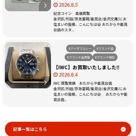
2026.8.5
記念コイン 高価買取
金沢区/杉田/京急富岡/能見台/金沢文庫/にお
住まいの皆様、こんにちは😃 おたからや能見
台店のスタ...
#アイダブルシー
#ブランド品
#ブランド品買取
#ブランド時計
【IWC】お買取いたしました‼️
2026.8.4
IWC 買取実績 おたからや能見台店
金沢区/杉田/京急富岡/能見台/金沢文庫/にお
住まいの皆様、こんにちは😃 おたからや能
見台店...
記事一覧はこちら