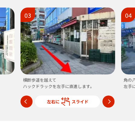
03
04
横断歩道を越えて
角の
ハックドラックを左手に直進します。
左手