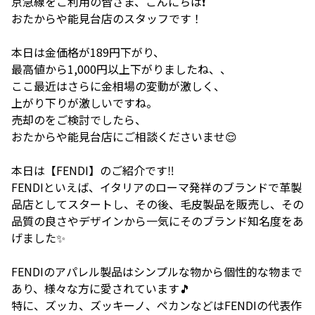
京急線をご利用の皆さま、こんにちは❗️
おたからや能見台店のスタッフです！
本日は金価格が189円下がり、
最高値から1,000円以上下がりましたね、、
ここ最近はさらに金相場の変動が激しく、
上がり下りが激しいですね。
売却のをご検討でしたら、
おたからや能見台店にご相談くださいませ😌
本日は【FENDI】のご紹介です‼️
FENDIといえば、イタリアのローマ発祥のブランドで革製
品店としてスタートし、その後、毛皮製品を販売し、その
品質の良さやデザインから一気にそのブランド知名度をあ
げました✨
FENDIのアパレル製品はシンプルな物から個性的な物まで
あり、様々な方に愛されています🎵
特に、ズッカ、ズッキーノ、ペカンなどはFENDIの代表作