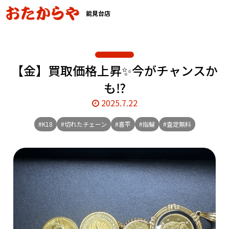
能見台店
【金】買取価格上昇✨今がチャンスか
も⁉️
2025.7.22
#K18
#切れたチェーン
#喜平
#指輪
#査定無料