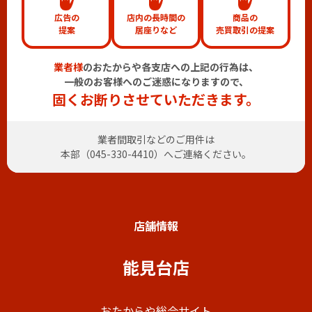
広告の
店内の長時間の
商品の
提案
居座りなど
売買取引の提案
業者様
のおたからや各支店への上記の行為は、
一般のお客様へのご迷惑になりますので、
固くお断りさせていただきます。
業者間取引などのご用件は
本部（
045-330-4410
）へご連絡ください。
店舗情報
能見台店
おたからや総合サイト