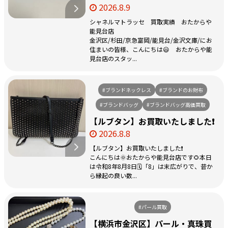
2026.8.9
シャネルマトラッセ 買取実績 おたからや
能見台店
金沢区/杉田/京急富岡/能見台/金沢文庫/にお
住まいの皆様、こんにちは😃 おたからや能
見台店のスタッ...
#ブランドネックレス
#ブランドのお財布
#ブランドバッグ
#ブランドバッグ高価買取
【ルブタン】お買取いたしました❗️
2026.8.8
【ルブタン】お買取いたしました❗️
こんにちは🌞おたからや能見台店です🌻本日
は令和8年8月8日🗓️「8」は末広がりで、昔か
ら縁起の良い数...
#パール買取
【横浜市金沢区】パール・真珠買