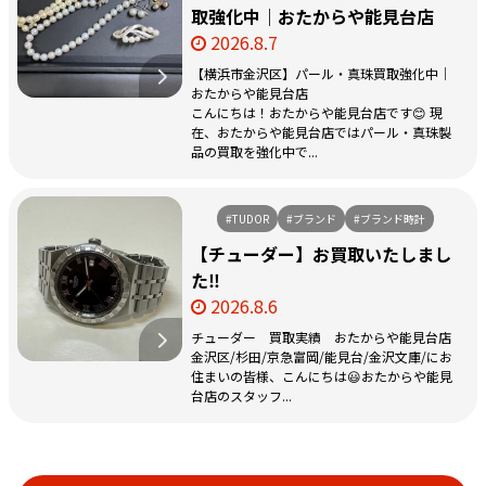
取強化中｜おたからや能見台店
2026.8.7
【横浜市金沢区】パール・真珠買取強化中｜
おたからや能見台店
こんにちは！おたからや能見台店です😊 現
在、おたからや能見台店ではパール・真珠製
品の買取を強化中で...
#TUDOR
#ブランド
#ブランド時計
【チューダー】お買取いたしまし
た‼️
2026.8.6
チューダー 買取実績 おたからや能見台店
金沢区/杉田/京急富岡/能見台/金沢文庫/にお
住まいの皆様、こんにちは😃おたからや能見
台店のスタッフ...