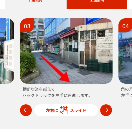
03
04
横断歩道を越えて
角の
ハックドラックを左手に直進します。
左手