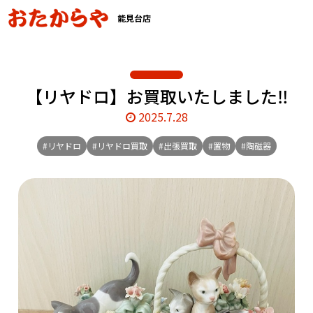
能見台店
【リヤドロ】お買取いたしました‼️
2025.7.28
#リヤドロ
#リヤドロ買取
#出張買取
#置物
#陶磁器