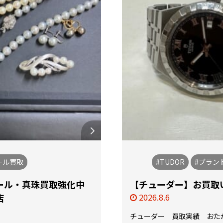
ール買取
#TUDOR
#ブラン
ール・真珠買取強化中
【チューダー】お買取い
店
2026.8.6
チューダー 買取実績 おた