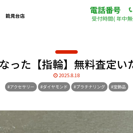
電話番号
能見台店
受付時間( 年中無休
なった【指輪】無料査定いた
2025.8.18
#アクセサリー
#ダイヤモンド
#プラチナリング
#宝飾品