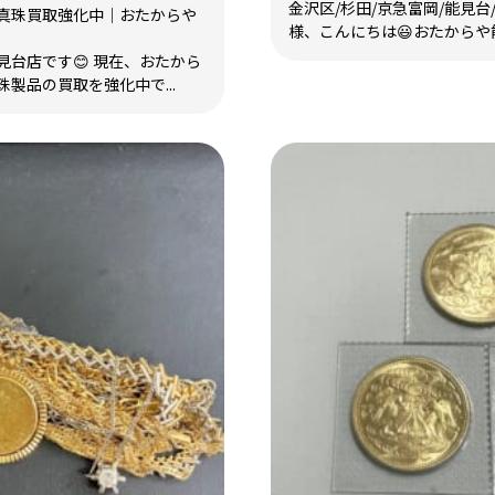
金沢区/杉田/京急富岡/能見台
真珠買取強化中｜おたからや
様、こんにちは😃おたからや能
台店です😊 現在、おたから
製品の買取を強化中で...