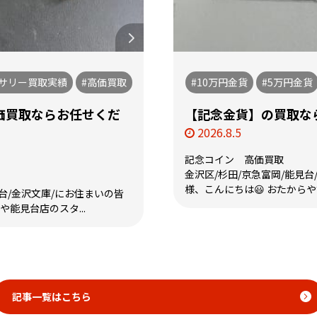
セサリー買取実績
#高価買取
#10万円金貨
#5万円金貨
価買取ならお任せくだ
【記念金貨】の買取なら
2026.8.5
記念コイン 高価買取
金沢区/杉田/京急富岡/能見台
様、こんにちは😃 おたからや
見台/金沢文庫/にお住まいの皆
や能見台店のスタ...
記事一覧はこちら