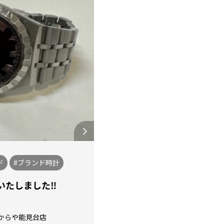
ド
#ブランド時計
たしました‼️
からや能見台店